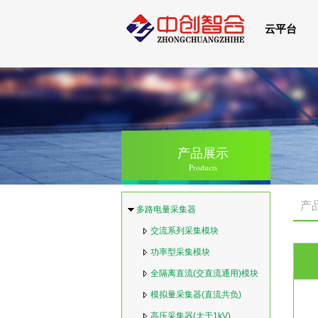
云平台
产品展示
Products
产
多路电量采集器
交流系列采集模块
功率型采集模块
全隔离直流(交直流通用)模块
模拟量采集器(直流共负)
高压采集器(大于1kV)