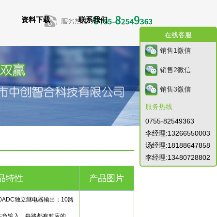
资料下载
联系我们
在线客服
销售1微信
销售2微信
销售3微信
服务热线
0755-82549363
李经理:13266550003
汤经理:18188647858
李经理:13480728802
品特性
产品图片
20ADC独立继电器输出；10路
共负输入，每路都有对应的