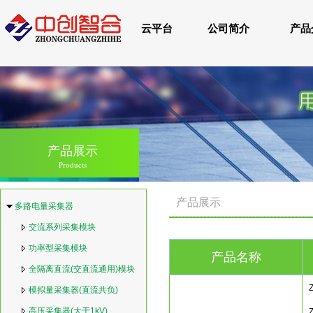
云平台
公司简介
产品
产品展示
Products
产品展示
多路电量采集器
交流系列采集模块
功率型采集模块
产品名称
全隔离直流(交直流通用)模块
模拟量采集器(直流共负)
高压采集器(大于1kV)