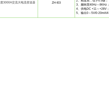
2、精度高，优于0.5级；
度3000A交流大电流变送器
ZH-I03
3、频响宽40Hz～8KHz
4、供电DC +11～+28V
5、输出0～5V/0-20mA/