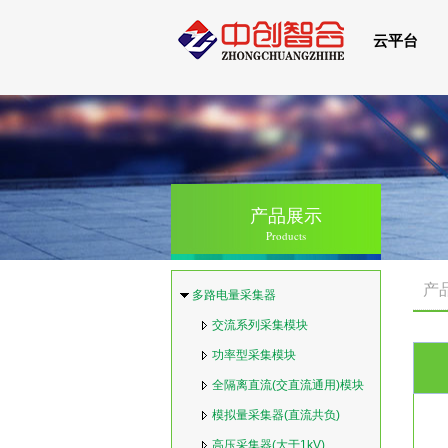
云平台
产品展示
Products
产
多路电量采集器
交流系列采集模块
功率型采集模块
全隔离直流(交直流通用)模块
模拟量采集器(直流共负)
高压采集器(大于1kV)