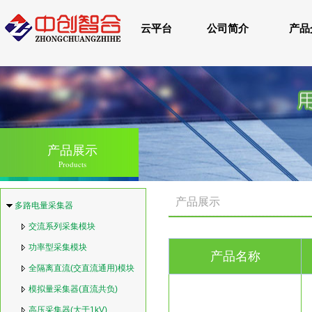
云平台
公司简介
产品
产品展示
Products
产品展示
多路电量采集器
交流系列采集模块
功率型采集模块
产品名称
全隔离直流(交直流通用)模块
模拟量采集器(直流共负)
高压采集器(大于1kV)