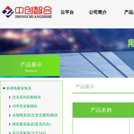
云平台
公司简介
产品
产品展示
Products
产品展示
多路电量采集器
交流系列采集模块
功率型采集模块
产品名称
全隔离直流(交直流通用)模块
模拟量采集器(直流共负)
高压采集器(大于1kV)