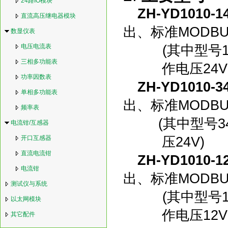
24路IO模块
ZH
-
Y
D
1
010
-1
直流高压继电器模块
出、
标准MODB
数显仪表
电压电流表
(其中型号
三相多功能表
作电压24V
功率因数表
ZH
-
Y
D
1010
-
3
单相多功能表
出、
标准MODB
频率表
(其中型号
3
电流钳/互感器
开口互感器
压24V
)
直流电流钳
ZH
-
Y
D1010
-1
电流钳
出、
标准MODB
测试仪与系统
(其中型号
以太网模块
作电压
12
V
其它配件