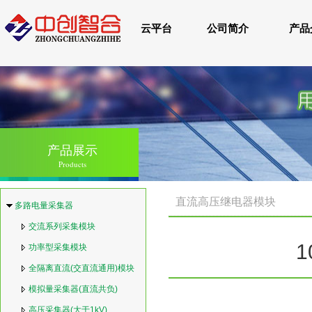
云平台
公司简介
产品
产品展示
Products
直流高压继电器模块
多路电量采集器
交流系列采集模块
功率型采集模块
全隔离直流(交直流通用)模块
模拟量采集器(直流共负)
高压采集器(大于1kV)