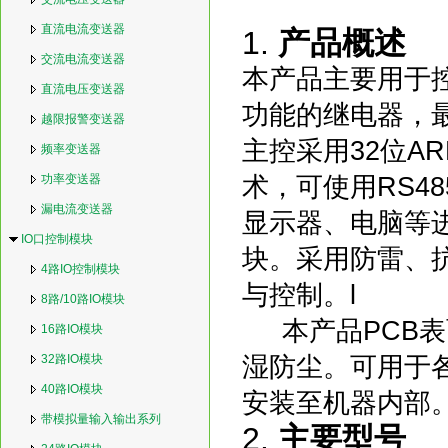
直流电流变送器
1.
产品概述
交流电流变送器
本产品
主要用于
直流电压变送器
功能的继电器，最
越限报警变送器
主控
采用32位AR
频率变送器
功率变送器
术，可使用RS48
漏电流变送器
显示器
、
电脑
等
IO口控制模块
块。
采用防雷、
4路IO控制模块
与
控制。
l
8路/10路IO模块
本产品PCB
16路IO模块
32路IO模块
湿防尘。可用于
40路IO模块
安装至机器内部
带模拟量输入输出系列
2.
主要型号